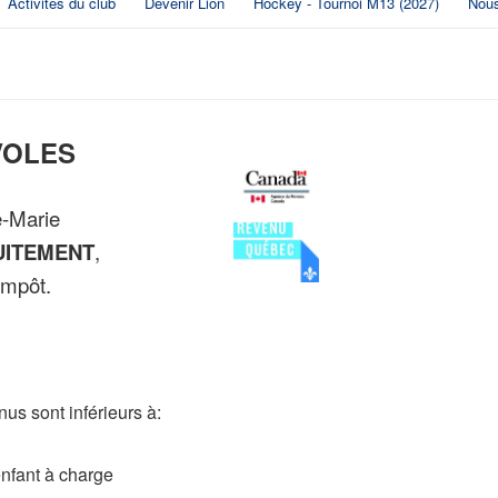
Activités du club
Devenir Lion
Hockey - Tournoi M13 (2027)
Nous
VOLES
e-Marie
UITEMENT
,
impôt.
s sont inférieurs à:
enfant à charge