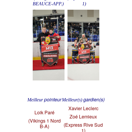
BEAUCE-APP.)
1)
pointeur
gardien(s)
Meilleur
Meilleur(s)
Xavier Leclerc
Loik Paré
Zoé Lemieux
(Vikings 1 Nord
(Express Rive Sud
B-A)
1)