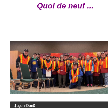
Quoi de neuf ...
$uçon-Don$