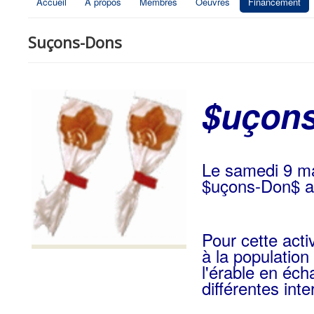
Accueil
À propos
Membres
Oeuvres
Financement
Suçons-Dons
$uçon
Le samedi 9 ma
$uçons-Don$ an
Pour cette acti
à la populatio
l'érable en éc
différentes inte