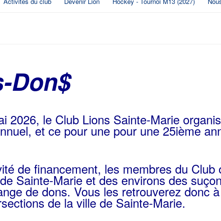
Activités du club
Devenir Lion
Hockey - Tournoi M13 (2027)
Nous
s-Don$
i 2026, le Club Lions Sainte-Marie organi
nuel, et ce pour une pour une 25ième an
vité de financement, les membres du Club o
n de Sainte-Marie et des environs des suço
hange de dons. Vous les retrouverez donc à
rsections de la ville de Sainte-Marie.