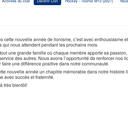
Activités du club
Devenir Lion
Hockey - Tournoi M13 (2027)
Nous
 cette nouvelle année de lionisme, c’est avec enthousiasme et 
s qui nous attendent pendant les prochains mois.
t tout une grande famille où chaque membre apporte sa passion,
ervice des autres. Nous avons l’opportunité de renforcer nos li
ur faire une différence positive dans notre communauté.
tte nouvelle année un chapitre mémorable dans notre histoire li
me avec succès et fraternité.
à très bientôt!