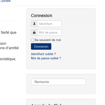
 joindre
Connexion
Identifiant
fierté que
Mot de passe
Se souvenir de moi
 son
Connexion
ons d’amitié
Identifiant oublié ?
Mot de passe oublié ?
onistique,
Rechercher