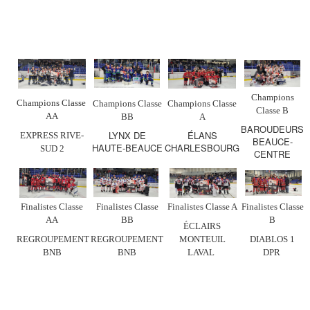
Champions
Champions Classe
Champions Classe
Champions Classe
Classe B
AA
BB
A
BAROUDEURS
LYNX DE
ÉLANS
EXPRESS RIVE-
BEAUCE-
HAUTE-BEAUCE
CHARLESBOURG
SUD 2
CENTRE
Finalistes Classe
Finalistes Classe
Finalistes Classe A
Finalistes Classe
AA
BB
B
ÉCLAIRS
REGROUPEMENT
REGROUPEMENT
MONTEUIL
DIABLOS 1
BNB
BNB
LAVAL
DPR