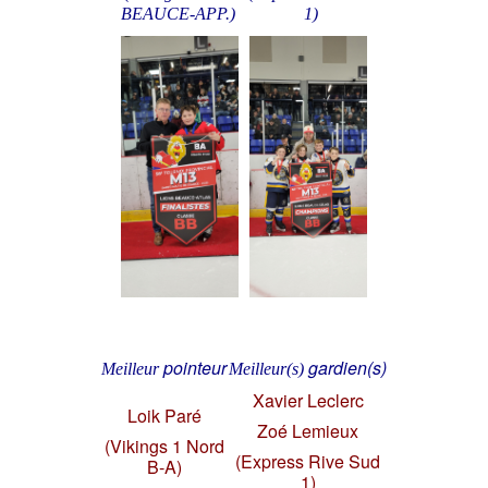
BEAUCE-APP.)
1)
pointeur
gardien(s)
Meilleur
Meilleur(s)
Xavier Leclerc
Loik Paré
Zoé Lemieux
(Vikings 1 Nord
(Express Rive Sud
B-A)
1)