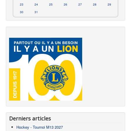
23
24
25
26
27
28
29
30
31
Derniers articles
Hockey - Tournoi M13 2027