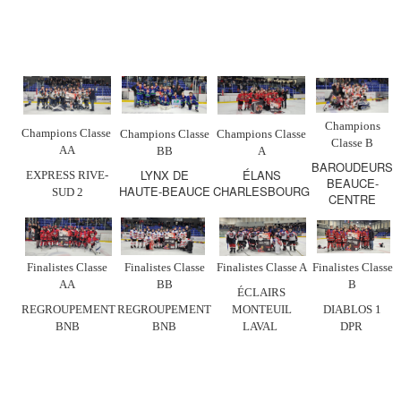
Champions
Champions Classe
Champions Classe
Champions Classe
Classe B
AA
BB
A
BAROUDEURS
LYNX DE
ÉLANS
EXPRESS RIVE-
BEAUCE-
HAUTE-BEAUCE
CHARLESBOURG
SUD 2
CENTRE
Finalistes Classe
Finalistes Classe
Finalistes Classe A
Finalistes Classe
AA
BB
B
ÉCLAIRS
REGROUPEMENT
REGROUPEMENT
MONTEUIL
DIABLOS 1
BNB
BNB
LAVAL
DPR