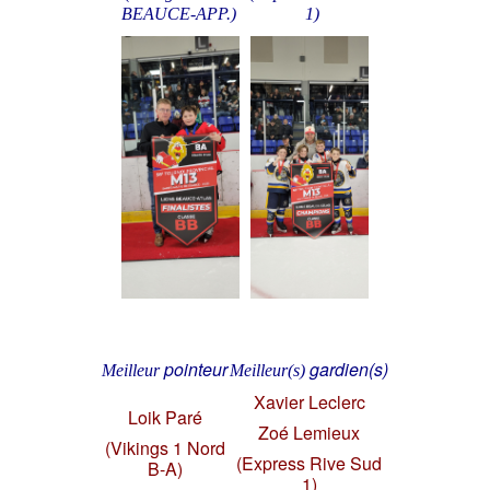
BEAUCE-APP.)
1)
pointeur
gardien(s)
Meilleur
Meilleur(s)
Xavier Leclerc
Loik Paré
Zoé Lemieux
(Vikings 1 Nord
(Express Rive Sud
B-A)
1)