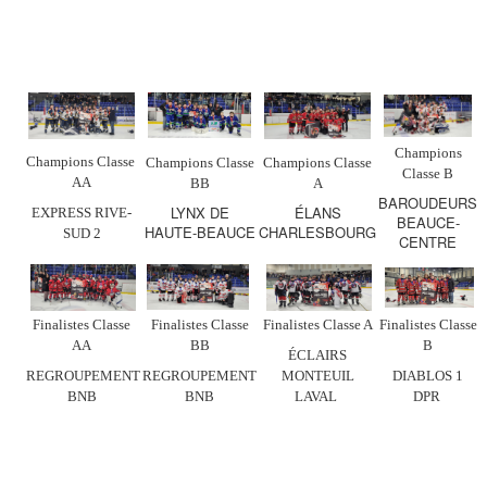
Champions
Champions Classe
Champions Classe
Champions Classe
Classe B
AA
BB
A
BAROUDEURS
LYNX DE
ÉLANS
EXPRESS RIVE-
BEAUCE-
HAUTE-BEAUCE
CHARLESBOURG
SUD 2
CENTRE
Finalistes Classe
Finalistes Classe
Finalistes Classe A
Finalistes Classe
AA
BB
B
ÉCLAIRS
REGROUPEMENT
REGROUPEMENT
MONTEUIL
DIABLOS 1
BNB
BNB
LAVAL
DPR