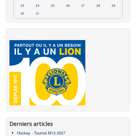
23
24
25
26
27
28
29
30
31
Derniers articles
Hockey - Tournoi M13 2027