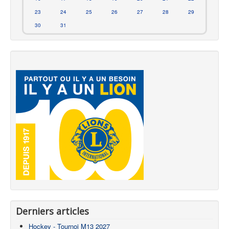
23
24
25
26
27
28
29
30
31
Derniers articles
Hockey - Tournoi M13 2027