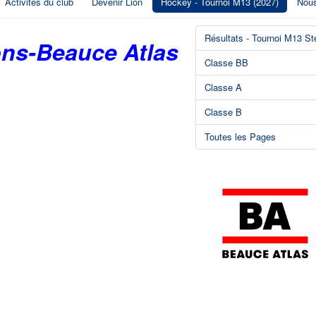
Activités du club
Devenir Lion
Hockey - Tournoi M13 (2027)
Nous
Résultats - Tournoi M13 St
ons-Beauce Atlas
Classe BB
Classe A
Classe B
Toutes les Pages