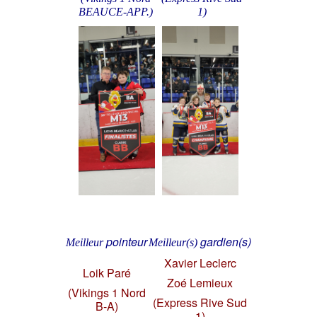
BEAUCE-APP.)
1)
pointeur
gardien(s)
Meilleur
Meilleur(s)
Xavier Leclerc
Loik Paré
Zoé Lemieux
(Vikings 1 Nord
(Express Rive Sud
B-A)
1)