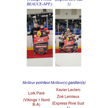
BEAUCE-APP.)
1)
pointeur
gardien(s)
Meilleur
Meilleur(s)
Xavier Leclerc
Loik Paré
Zoé Lemieux
(Vikings 1 Nord
(Express Rive Sud
B-A)
1)