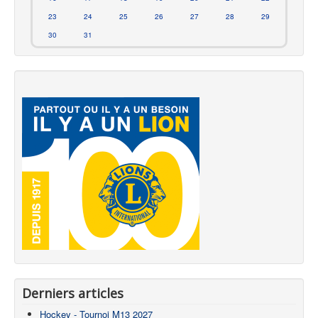
23
24
25
26
27
28
29
30
31
Derniers articles
Hockey - Tournoi M13 2027