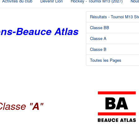
Activités du club
Devenir Lion
Hockey - Tournoi M13 (2027)
Nous
Résultats - Tournoi M13 St
ons-Beauce Atlas
Classe BB
Classe A
Classe B
Toutes les Pages
Classe "
A
"